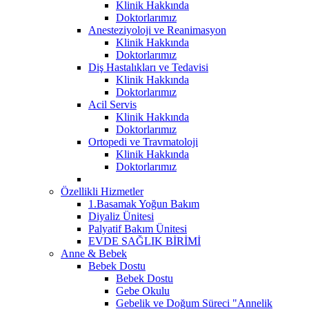
Klinik Hakkında
Doktorlarımız
Anesteziyoloji ve Reanimasyon
Klinik Hakkında
Doktorlarımız
Diş Hastalıkları ve Tedavisi
Klinik Hakkında
Doktorlarımız
Acil Servis
Klinik Hakkında
Doktorlarımız
Ortopedi ve Travmatoloji
Klinik Hakkında
Doktorlarımız
Özellikli Hizmetler
1.Basamak Yoğun Bakım
Diyaliz Ünitesi
Palyatif Bakım Ünitesi
EVDE SAĞLIK BİRİMİ
Anne & Bebek
Bebek Dostu
Bebek Dostu
Gebe Okulu
Gebelik ve Doğum Süreci "Annelik