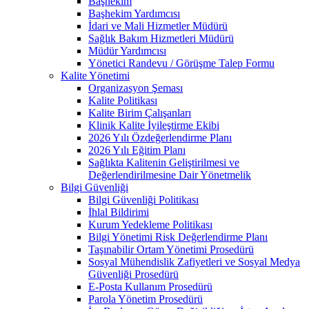
Başhekim
Başhekim Yardımcısı
İdari ve Mali Hizmetler Müdürü
Sağlık Bakım Hizmetleri Müdürü
Müdür Yardımcısı
Yönetici Randevu / Görüşme Talep Formu
Kalite Yönetimi
Organizasyon Şeması
Kalite Politikası
Kalite Birim Çalışanları
Klinik Kalite İyileştirme Ekibi
2026 Yılı Özdeğerlendirme Planı
2026 Yılı Eğitim Planı
Sağlıkta Kalitenin Geliştirilmesi ve
Değerlendirilmesine Dair Yönetmelik
Bilgi Güvenliği
Bilgi Güvenliği Politikası
İhlal Bildirimi
Kurum Yedekleme Politikası
Bilgi Yönetimi Risk Değerlendirme Planı
Taşınabilir Ortam Yönetimi Prosedürü
Sosyal Mühendislik Zafiyetleri ve Sosyal Medya
Güvenliği Prosedürü
E-Posta Kullanım Prosedürü
Parola Yönetim Prosedürü