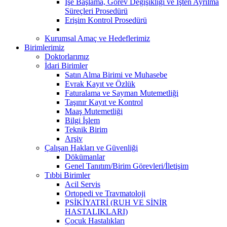
İşe Başlama, Görev Değişikliği ve İşten Ayrılma
Süreçleri Prosedürü
Erişim Kontrol Prosedürü
Kurumsal Amaç ve Hedeflerimiz
Birimlerimiz
Doktorlarımız
İdari Birimler
Satın Alma Birimi ve Muhasebe
Evrak Kayıt ve Özlük
Faturalama ve Sayman Mutemetliği
Taşınır Kayıt ve Kontrol
Maaş Mutemetliği
Bilgi İşlem
Teknik Birim
Arşiv
Çalışan Hakları ve Güvenliği
Dökümanlar
Genel Tanıtım/Birim Görevleri/İletişim
Tıbbi Birimler
Acil Servis
Ortopedi ve Travmatoloji
PSİKİYATRİ (RUH VE SİNİR
HASTALIKLARI)
Çocuk Hastalıkları