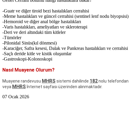
Genel Cerrahi bölümü hangi hastalıklara bakar?
-Guatr ve diğer tiroid bezi hastalıkları cerrahisi
-Meme hastalıkları ve güncel cerrahisi (sentinel lenf nodu biyopsisi)
-Hemoroid ve diğer anal bölge hastalıkları
-Varis hastalıkları, ameliyatları ve skleroterapi
-Deri ve deri altındaki tüm kitleler
-Tümörler
-Pilonidal Sinüs(kıl dönmesi)
-Karaciğer, Safra kesesi, Dalak ve Pankreas hastalıkları ve cerrahisi
-Saçlı deride kitle ve kistik oluşumlar
-Gastroskopi-Kolonoskopi
Nasıl Muayene Olurum?
MHRS
182
Muayene randevusu
sistemi dahilinde
nolu telefondan
MHRS
veya
İnternet sayfası üzerinden alınmaktadır.
07 Ocak 2026