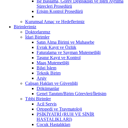
İşe Başlama, Görev Değişikliği ve İşten Ayrılma
Süreçleri Prosedürü
Erişim Kontrol Prosedürü
Kurumsal Amaç ve Hedeflerimiz
Birimlerimiz
Doktorlarımız
İdari Birimler
Satın Alma Birimi ve Muhasebe
Evrak Kayıt ve Özlük
Faturalama ve Sayman Mutemetliği
Taşınır Kayıt ve Kontrol
Maaş Mutemetliği
Bilgi İşlem
Teknik Birim
Arşiv
Çalışan Hakları ve Güvenliği
Dökümanlar
Genel Tanıtım/Birim Görevleri/İletişim
Tıbbi Birimler
Acil Servis
Ortopedi ve Travmatoloji
PSİKİYATRİ (RUH VE SİNİR
HASTALIKLARI)
Çocuk Hastalıkları