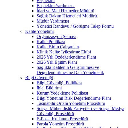
Başhekim
Başhekim Yardımcısı
İdari ve Mali Hizmetler Müdürü
Sağlık Bakım Hizmetleri Müdürü
Müdür Yardımcısı
Yönetici Randevu / Görüşme Talep Formu
Kalite Yönetimi
Organizasyon Şeması
Kalite Politikası
Kalite Birim Çalışanları
Klinik Kalite İyileştirme Ekibi
2026 Yılı Özdeğerlendirme Planı
2026 Yılı Eğitim Planı
Sağlıkta Kalitenin Geliştirilmesi ve
Değerlendirilmesine Dair Yönetmelik
Bilgi Güvenliği
Bilgi Güvenliği Politikası
İhlal Bildirimi
Kurum Yedekleme Politikası
Bilgi Yönetimi Risk Değerlendirme Planı
Taşınabilir Ortam Yönetimi Prosedürü
Sosyal Mühendislik Zafiyetleri ve Sosyal Medya
Güvenliği Prosedürü
E-Posta Kullanım Prosedürü
Parola Yönetim Prosedürü