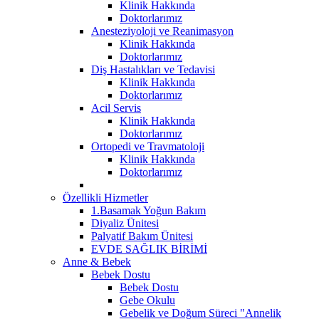
Klinik Hakkında
Doktorlarımız
Anesteziyoloji ve Reanimasyon
Klinik Hakkında
Doktorlarımız
Diş Hastalıkları ve Tedavisi
Klinik Hakkında
Doktorlarımız
Acil Servis
Klinik Hakkında
Doktorlarımız
Ortopedi ve Travmatoloji
Klinik Hakkında
Doktorlarımız
Özellikli Hizmetler
1.Basamak Yoğun Bakım
Diyaliz Ünitesi
Palyatif Bakım Ünitesi
EVDE SAĞLIK BİRİMİ
Anne & Bebek
Bebek Dostu
Bebek Dostu
Gebe Okulu
Gebelik ve Doğum Süreci "Annelik