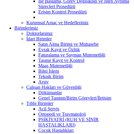
İşe Başlama, Görev Değişikliği ve İşten Ayrılma
Süreçleri Prosedürü
Erişim Kontrol Prosedürü
Kurumsal Amaç ve Hedeflerimiz
Birimlerimiz
Doktorlarımız
İdari Birimler
Satın Alma Birimi ve Muhasebe
Evrak Kayıt ve Özlük
Faturalama ve Sayman Mutemetliği
Taşınır Kayıt ve Kontrol
Maaş Mutemetliği
Bilgi İşlem
Teknik Birim
Arşiv
Çalışan Hakları ve Güvenliği
Dökümanlar
Genel Tanıtım/Birim Görevleri/İletişim
Tıbbi Birimler
Acil Servis
Ortopedi ve Travmatoloji
PSİKİYATRİ (RUH VE SİNİR
HASTALIKLARI)
Çocuk Hastalıkları