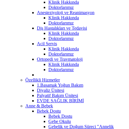
Klinik Hakkında
Doktorlarımız
Anesteziyoloji ve Reanimasyon
Klinik Hakkında
Doktorlarımız
Diş Hastalıkları ve Tedavisi
Klinik Hakkında
Doktorlarımız
Acil Servis
Klinik Hakkında
Doktorlarımız
Ortopedi ve Travmatoloji
Klinik Hakkında
Doktorlarımız
Özellikli Hizmetler
1.Basamak Yoğun Bakım
Diyaliz Ünitesi
Palyatif Bakım Ünitesi
EVDE SAĞLIK BİRİMİ
Anne & Bebek
Bebek Dostu
Bebek Dostu
Gebe Okulu
Gebelik ve Doğum Süreci "Annelik