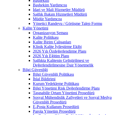
Başhekim
Başhekim Yardımcısı
İdari ve Mali Hizmetler Müdürü
Sağlık Bakım Hizmetleri Müdürü
Müdür Yardımcısı
Yönetici Randevu / Görüşme Talep Formu
Kalite Yönetimi
Organizasyon Şeması
Kalite Politikası
Kalite Birim Çalışanları
Klinik Kalite İyileştirme Ekibi
2026 Yılı Özdeğerlendirme Planı
2026 Yılı Eğitim Planı
Sağlıkta Kalitenin Geliştirilmesi ve
Değerlendirilmesine Dair Yönetmelik
Bilgi Güvenliği
Bilgi Güvenliği Politikası
İhlal Bildirimi
Kurum Yedekleme Politikası
Bilgi Yönetimi Risk Değerlendirme Planı
Taşınabilir Ortam Yönetimi Prosedürü
Sosyal Mühendislik Zafiyetleri ve Sosyal Medya
Güvenliği Prosedürü
E-Posta Kullanım Prosedürü
Parola Yönetim Prosedürü