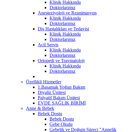
Klinik Hakkında
Doktorlarımız
Anesteziyoloji ve Reanimasyon
Klinik Hakkında
Doktorlarımız
Diş Hastalıkları ve Tedavisi
Klinik Hakkında
Doktorlarımız
Acil Servis
Klinik Hakkında
Doktorlarımız
Ortopedi ve Travmatoloji
Klinik Hakkında
Doktorlarımız
Özellikli Hizmetler
1.Basamak Yoğun Bakım
Diyaliz Ünitesi
Palyatif Bakım Ünitesi
EVDE SAĞLIK BİRİMİ
Anne & Bebek
Bebek Dostu
Bebek Dostu
Gebe Okulu
Gebelik ve Doğum Süreci "Annelik