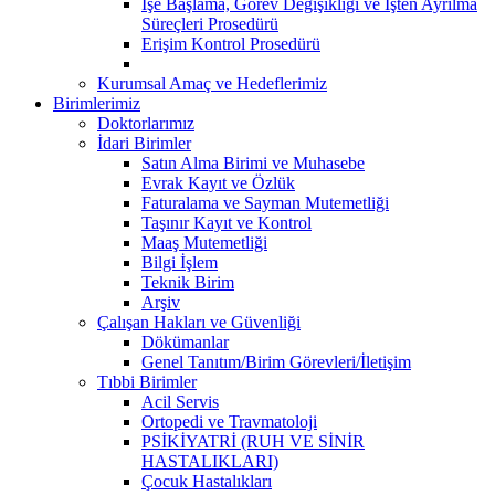
İşe Başlama, Görev Değişikliği ve İşten Ayrılma
Süreçleri Prosedürü
Erişim Kontrol Prosedürü
Kurumsal Amaç ve Hedeflerimiz
Birimlerimiz
Doktorlarımız
İdari Birimler
Satın Alma Birimi ve Muhasebe
Evrak Kayıt ve Özlük
Faturalama ve Sayman Mutemetliği
Taşınır Kayıt ve Kontrol
Maaş Mutemetliği
Bilgi İşlem
Teknik Birim
Arşiv
Çalışan Hakları ve Güvenliği
Dökümanlar
Genel Tanıtım/Birim Görevleri/İletişim
Tıbbi Birimler
Acil Servis
Ortopedi ve Travmatoloji
PSİKİYATRİ (RUH VE SİNİR
HASTALIKLARI)
Çocuk Hastalıkları