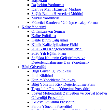
Başhekim
Başhekim Yardımcısı
İdari ve Mali Hizmetler Müdürü
Sağlık Bakım Hizmetleri Müdürü
Müdür Yardımcısı
Yönetici Randevu / Görüşme Talep Formu
Kalite Yönetimi
Organizasyon Şeması
Kalite Politikası
Kalite Birim Çalışanları
Klinik Kalite İyileştirme Ekibi
2026 Yılı Özdeğerlendirme Planı
2026 Yılı Eğitim Planı
Sağlıkta Kalitenin Geliştirilmesi ve
Değerlendirilmesine Dair Yönetmelik
Bilgi Güvenliği
Bilgi Güvenliği Politikası
İhlal Bildirimi
Kurum Yedekleme Politikası
Bilgi Yönetimi Risk Değerlendirme Planı
Taşınabilir Ortam Yönetimi Prosedürü
Sosyal Mühendislik Zafiyetleri ve Sosyal Medya
Güvenliği Prosedürü
E-Posta Kullanım Prosedürü
Parola Yönetim Prosedürü