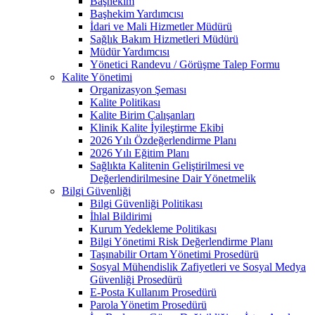
Başhekim
Başhekim Yardımcısı
İdari ve Mali Hizmetler Müdürü
Sağlık Bakım Hizmetleri Müdürü
Müdür Yardımcısı
Yönetici Randevu / Görüşme Talep Formu
Kalite Yönetimi
Organizasyon Şeması
Kalite Politikası
Kalite Birim Çalışanları
Klinik Kalite İyileştirme Ekibi
2026 Yılı Özdeğerlendirme Planı
2026 Yılı Eğitim Planı
Sağlıkta Kalitenin Geliştirilmesi ve
Değerlendirilmesine Dair Yönetmelik
Bilgi Güvenliği
Bilgi Güvenliği Politikası
İhlal Bildirimi
Kurum Yedekleme Politikası
Bilgi Yönetimi Risk Değerlendirme Planı
Taşınabilir Ortam Yönetimi Prosedürü
Sosyal Mühendislik Zafiyetleri ve Sosyal Medya
Güvenliği Prosedürü
E-Posta Kullanım Prosedürü
Parola Yönetim Prosedürü