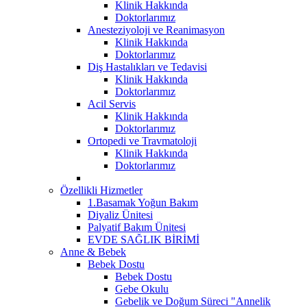
Klinik Hakkında
Doktorlarımız
Anesteziyoloji ve Reanimasyon
Klinik Hakkında
Doktorlarımız
Diş Hastalıkları ve Tedavisi
Klinik Hakkında
Doktorlarımız
Acil Servis
Klinik Hakkında
Doktorlarımız
Ortopedi ve Travmatoloji
Klinik Hakkında
Doktorlarımız
Özellikli Hizmetler
1.Basamak Yoğun Bakım
Diyaliz Ünitesi
Palyatif Bakım Ünitesi
EVDE SAĞLIK BİRİMİ
Anne & Bebek
Bebek Dostu
Bebek Dostu
Gebe Okulu
Gebelik ve Doğum Süreci "Annelik