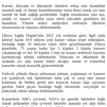
Kanser, dünyada ve ülkemizde ölümlere sebep olan hastalıklar
arasında kalp ve damar hastalıklarından sonra ikinci sırada yer alan
önemli bir halk sağlığı problemidir. Sağlık sorunlarının yanı sıra,
maddi ve manevi yönden uzun süreli mücadele gerektiren bir
hastalıktır. Yüksek tedavi maliyetleri nedeniyle ülkelerin
ekonomisini de olumsuz etkilemektedir.
Dünya Sağlık Örgütü’nün 2022 yılı verilerine göre; ilgili yılda
küresel bazda 19.9 milyon yeni kanser vakası tespit edilmişken,
hastalığa bağlı 10 milyona yakın ölüm gerçekleşmiştir. Dünya
genelinde, 75 yaşına kadar her 5 kişiden 1 kişinin kansere
yakalanacağı ve her 10 kişiden 1’inin ise kanser nedeniyle hayatını
kaybedeceği tahmin edilmektedir. Dünyada ve ülkemizde ilk
sıralarda yer alan kanser türleri akciğer, meme ve kolorektal
kanserler olarak benzerlik göstermektedir.
Gelecek yıllarda dünya nüfusunun artması, yaşlanması ve kansere
yol açabilecek risk faktörlerine daha çok ve uzun süre maruz
kalınması ile birlikte gerek tanı konacak kanser olgu sayısının
gerekse bahsi geçen hastalığa bağlı ekonomik, sosyolojik ve
psikolojik yükün artması beklenmektedir.
Kanserlerin %90’ı çevresel, %10’u ise genetik faktörlere bağlı
olarak gelişmekte olup çevresel faktörler arasında yer alan tütün