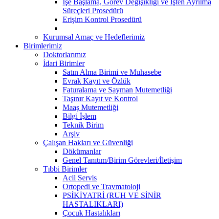
İşe Başlama, Görev Değişikliği ve İşten Ayrılma
Süreçleri Prosedürü
Erişim Kontrol Prosedürü
Kurumsal Amaç ve Hedeflerimiz
Birimlerimiz
Doktorlarımız
İdari Birimler
Satın Alma Birimi ve Muhasebe
Evrak Kayıt ve Özlük
Faturalama ve Sayman Mutemetliği
Taşınır Kayıt ve Kontrol
Maaş Mutemetliği
Bilgi İşlem
Teknik Birim
Arşiv
Çalışan Hakları ve Güvenliği
Dökümanlar
Genel Tanıtım/Birim Görevleri/İletişim
Tıbbi Birimler
Acil Servis
Ortopedi ve Travmatoloji
PSİKİYATRİ (RUH VE SİNİR
HASTALIKLARI)
Çocuk Hastalıkları