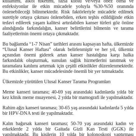
kullanımı, alkol tüketimi, fazla kilolu ve/veya obez olma ve
enfeksiyonlar ile etkin mücadele yoluyla %30-%50 oranında
önlenebileceği bilinmektedir. Risk faktörleriyle mücadele edilmek
suretiyle ortaya çıkması önlenebilen, erken teşhis edildiğinde etkin
tedavi edilerek yaşam kalitesi artırılabilen kanser türleri göz önüne
alındığında farkındalığın, kanser belirtilerini bilmenin ve tarama
faaliyetlerinin önemi ortaya çıkmaktadır.
Bu bağlamda “1-7 Nisan” tarihleri arasını kapsayan hafta, ülkemizde
“Ulusal Kanser Haftası” olarak belirlenmiştir ve her yıl, ülkemiz
açısından önemi giderek artan kanser hastalığına karşı halka
farkındalık oluşturmak, sunulan sağlık hizmetlerini tanıtmak ve
taramalara katılımı artırmak için çeşitli etkinlikler düzenlenmektedir.
Bu etkinlikler, kanser mücadelesinde önemli bir yer tutmaktadır.
Ülkemizde yürütülen Ulusal Kanser Tarama Programları
Meme kanseri taraması;
40-69 yaş arasındaki kadınlarda yılda bir
kez klinik meme muayenesi, 2 yılda bir mamografi ile yapılmaktadır.
Rahim ağzı kanseri taraması;
30-65 yaş arasındaki kadınlarda 5 yılda
bir HPV-DNA testi ile yapılmaktadır.
Kalın bağırsak kanseri taraması;
50-70 yaş arasındaki kadın ve
erkeklerde 2 yılda bir Gaitada Gizli Kan Testi (GGK) ile
yapılmaktadır. Bu kişilerin 10 yılda bir kolonoskopi yaptırması